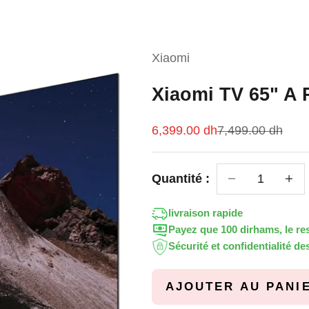
Xiaomi
Xiaomi TV 65" A
Prix de vente
Prix normal
6,399.00 dh
7,499.00 dh
Diminuer la quan
Diminu
Quantité :
livraison rapide
Payez que 100 dirhams, le res
Sécurité et confidentialité d
AJOUTER AU PANI