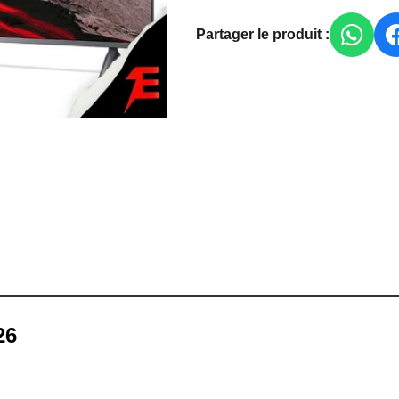
Partager le produit :
26
Système et portée :