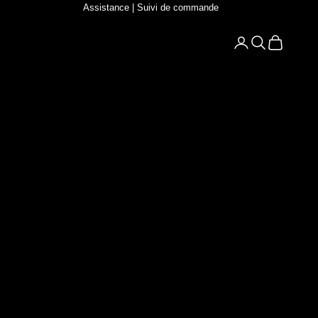
Assistance
|
Suivi de commande
Ouvrir le compt
Ouvrir la re
Voir le p