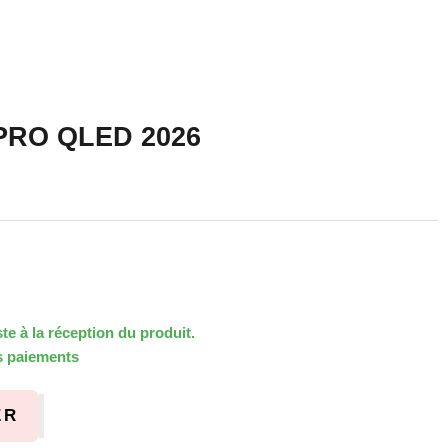
 PRO QLED 2026
tité
er la quantité
te à la réception du produit.
es paiements
ER