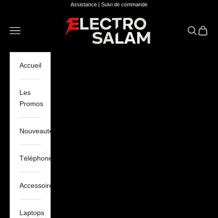
Passer au contenu
Assistance
|
Suivi de commande
Electro Salam
Ouvrir la navigation
Ouvrir la 
Voir le
Accueil
Les
Promos
Nouveautés
Téléphones
Accessoires
Laptops