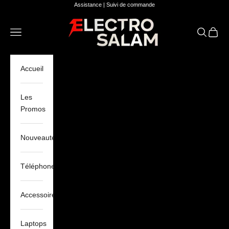
Passer au contenu
Assistance
|
Suivi de commande
Electro Salam
Ouvrir la navigation
Ouvrir la 
Voir le
Accueil
Les
Promos
Nouveautés
Téléphones
Accessoires
Laptops