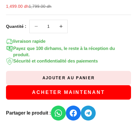
Prix de vente
Prix normal
1,499.00 dh
1,799.00 dh
Diminuer la quantité
Diminuer la quantité
Quantité :
livraison rapide
Payez que 100 dirhams, le reste à la réception du
produit.
Sécurité et confidentialité des paiements
AJOUTER AU PANIER
ACHETER MAINTENANT
Partager le produit :