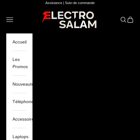
Passer au contenu
Assistance
|
Suivi de commande
Electro Salam
Ouvrir la navigation
Ouvrir la 
Voir le
Accueil
Les
Promos
Nouveautés
Téléphones
Accessoires
Laptops