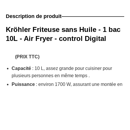
Description de produit
Kröhler Friteuse sans Huile - 1 bac
10L - Air Fryer - control Digital
(PRIX TTC)
Capacité
: 10 L, assez grande pour cuisiner pour
plusieurs personnes en même temps
.
Puissance
: environ 1700 W, assurant une montée en
température rapide
.
Contrôle numérique
: écran tactile LED, avec plage
de température de 80 °C à 200 °C et minuterie de 1 à
60 min
.
Sécurité
: arrêt automatique (auto-OFF), protection