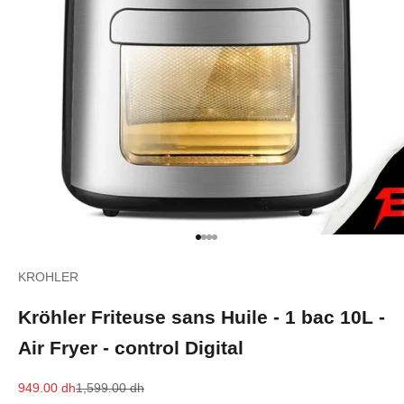
Aller à l'élément 1
Aller à l'élément 2
Aller à l'élément 3
Aller à l'élément 4
KROHLER
Kröhler Friteuse sans Huile - 1 bac 10L -
Air Fryer - control Digital
Prix de vente
Prix normal
949.00 dh
1,599.00 dh