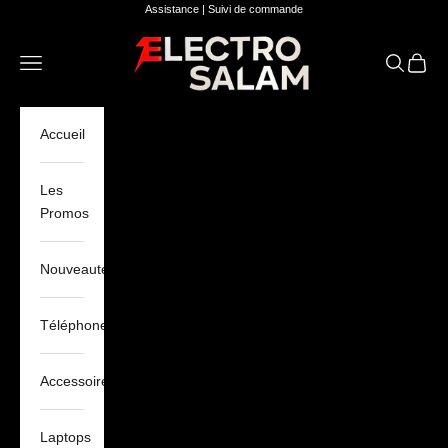
Passer au contenu
Assistance
|
Suivi de commande
Electro Salam
Ouvrir la navigation
Ouvrir la 
Voir le
Accueil
Les
Promos
Nouveautés
Téléphones
Accessoires
Laptops