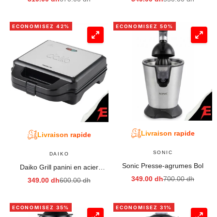
1,5L BL5943K
ECONOMISEZ 42%
ECONOMISEZ 50%
Livraison rapide
Livraison rapide
SONIC
DAIKO
Sonic Presse-agrumes Bol
Daiko Grill panini en acier
inoxydable plaques détachables
Prix de vente
Prix normal
349.00 dh
700.00 dh
Prix de vente
Prix normal
349.00 dh
600.00 dh
revêtement antiadhésif en teflon
ECONOMISEZ 35%
ECONOMISEZ 31%