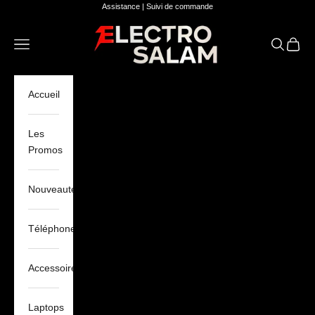
Passer au contenu
Assistance
|
Suivi de commande
Electro Salam
Ouvrir la navigation
Ouvrir la 
Voir le
Accueil
Les
Promos
Nouveautés
Téléphones
Accessoires
Laptops