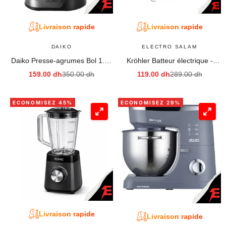
Livraison rapide
Livraison rapide
DAIKO
ELECTRO SALAM
Daiko Presse-agrumes Bol 1.2L
Kröhler Batteur électrique -
en plastique incassable
Puissance 300W
Prix de vente
Prix normal
Prix de vente
Prix normal
159.00 dh
350.00 dh
119.00 dh
289.00 dh
ECONOMISEZ 45%
ECONOMISEZ 29%
Livraison rapide
Livraison rapide