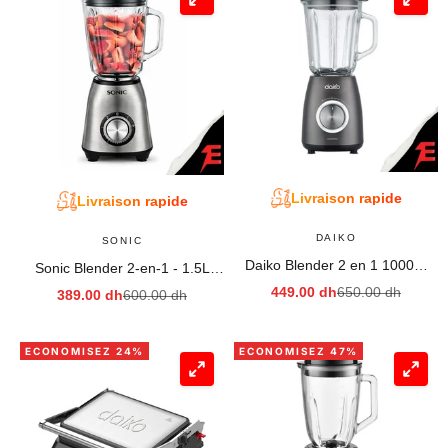
Livraison rapide
Livraison rapide
DAIKO
SONIC
Daiko Blender 2 en 1 1000W
Sonic Blender 2-en-1 - 1.5L
Bol en verre de 1,5L BL8162K
BL6992SC
Prix de vente
Prix normal
449.00 dh
650.00 dh
Prix de vente
Prix normal
389.00 dh
600.00 dh
ECONOMISEZ 24%
ECONOMISEZ 47%